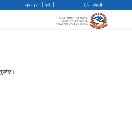
लग - इन
दर्ता
EN
नेपाली
नुपर्दछ।