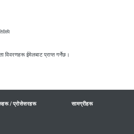
तिलिपि
 विवरणहरू ईमेलबाट प्राप्त गर्नेछ।
शकहरू / प्रोसेसरहरू
सामग्रीहरू